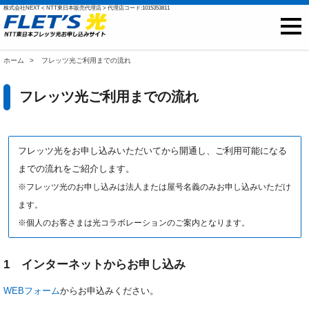
株式会社NEXT < NTT東日本販売代理店 > 代理店コード:1015353811
NTT東日本光
ホーム
フレッツ光ご利用までの流れ
フレッツ光
フレッツ光ご利用までの流れ
戸建て向け料金
マンション向け料金
フレッツ光をお申し込みいただいてから開通し、ご利用可能になる
プロバイダ
までの流れをご紹介します。
※フレッツ光のお申し込みは法人または屋号名義のみお申し込みいただけ
ご開通までの流れ
ます。
※個人のお客さまは光コラボレーションのご案内となります。
オプション
インターネット接続 提供エリア
1 インターネットからお申し込み
WEBフォーム
からお申込みください。
光回線 提供エリア